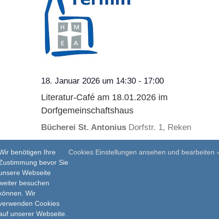
18. Januar 2026 um 14:30
-
17:00
Literatur-Café am 18.01.2026 im
Dorfgemeinschaftshaus
Bücherei St. Antonius
Dorfstr. 1, Reken
€4,50
Wir benötigen Ihre
Cookies Einstellungen ansehen und bearbeiten
Zustimmung bevor Sie
unsere Webseite
weiter besuchen
können. Wir
verwenden Cookies
auf unserer Webseite.