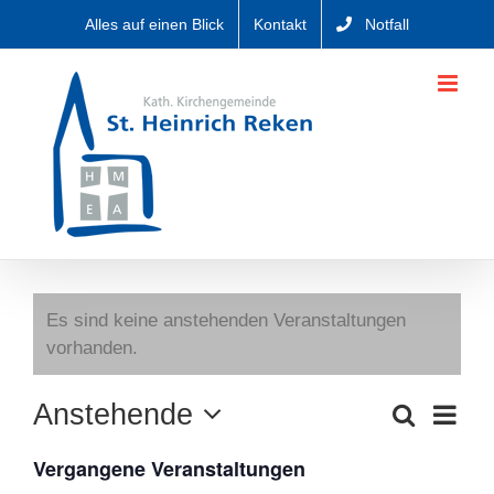
Zum
Alles auf einen Blick
Kontakt
Notfall
Inhalt
springen
Es sind keine anstehenden Veranstaltungen
vorhanden.
Anstehende
Verans
Suche
Veranstaltu
Liste
Ansich
Datum
Suche
Navig
Vergangene Veranstaltungen
wählen.
und