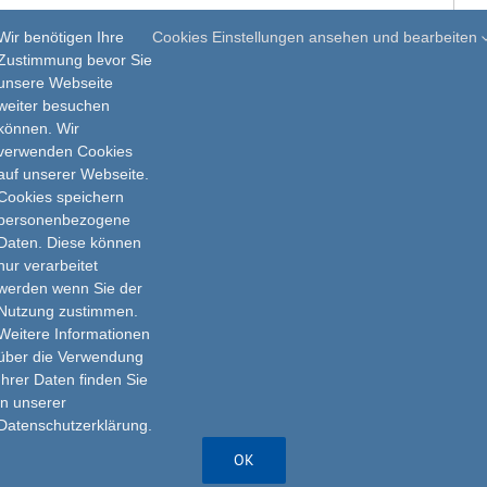
Aktuelles & Termine
Wir benötigen Ihre
Cookies Einstellungen ansehen und bearbeiten
Zustimmung bevor Sie
Was tun, wenn…
unsere Webseite
weiter besuchen
können. Wir
verwenden Cookies
auf unserer Webseite.
Cookies speichern
personenbezogene
Daten. Diese können
nur verarbeitet
Impressum
werden wenn Sie der
Nutzung zustimmen.
Datenschutz
Weitere Informationen
über die Verwendung
Ihrer Daten finden Sie
in unserer
Datenschutzerklärung.
OK