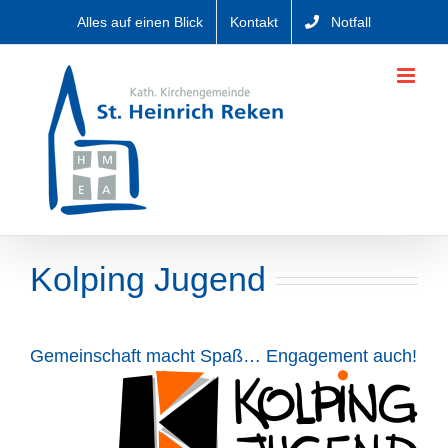
Zum
Alles auf einen Blick
Kontakt
Notfall
Inhalt
springen
Kolping Jugend
Gemeinschaft macht Spaß… Engagement auch!