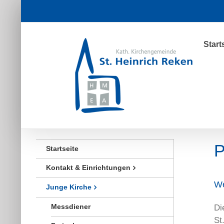
Zum
Inhalt
springen
Start
P
Startseite
Kontakt & Einrichtungen
We
Junge Kirche
Messdiener
Di
St