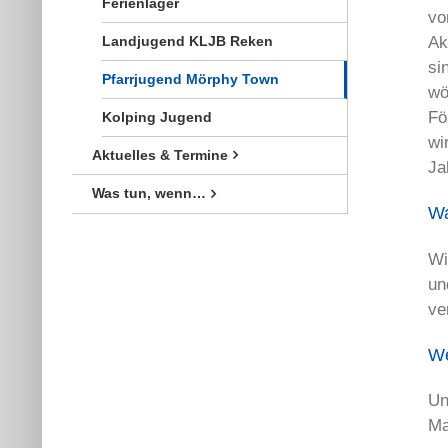
Ferienlager
vo
Landjugend KLJB Reken
Ak
si
Pfarrjugend Mörphy Town
wö
Fö
Kolping Jugend
wi
Aktuelles & Termine
Ja
Was tun, wenn…
Wa
Wi
un
ve
We
Un
Ma