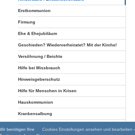
Erstkommunion
Firmung
Ehe & Ehejubiläum
Geschieden? Wiederverheiratet? Mit der Kirche!
Versöhnung / Beichte
Hilfe bei Missbrauch
Hinweisgeberschutz
Hilfe für Menschen in Krisen
Hauskommunion
Krankensalbung
Todesfall
Wir benötigen Ihre
Cookies Einstellungen ansehen und bearbeiten