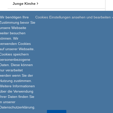
Junge Kirche
Aktuelles & Termine
Wir benötigen Ihre
Cookies Einstellungen ansehen und bearbeiten
Zustimmung bevor Sie
Was tun, wenn…
unsere Webseite
weiter besuchen
können. Wir
verwenden Cookies
auf unserer Webseite.
Cookies speichern
personenbezogene
Daten. Diese können
nur verarbeitet
Impressum
werden wenn Sie der
Nutzung zustimmen.
Datenschutz
Weitere Informationen
über die Verwendung
Ihrer Daten finden Sie
in unserer
Datenschutzerklärung.