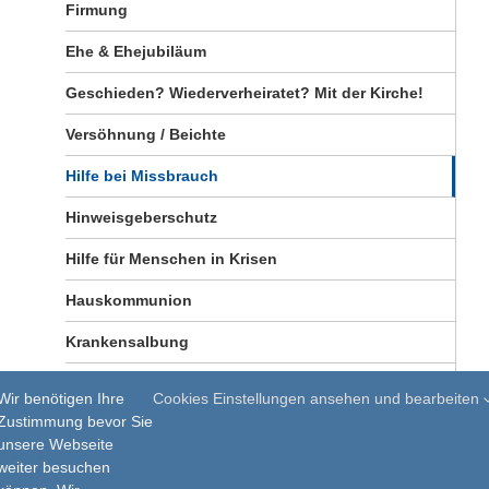
Firmung
Ehe & Ehejubiläum
Geschieden? Wiederverheiratet? Mit der Kirche!
Versöhnung / Beichte
Hilfe bei Missbrauch
Hinweisgeberschutz
Hilfe für Menschen in Krisen
Hauskommunion
Krankensalbung
Todesfall
Wir benötigen Ihre
Cookies Einstellungen ansehen und bearbeiten
Zustimmung bevor Sie
Eintritt in die Kirche
unsere Webseite
weiter besuchen