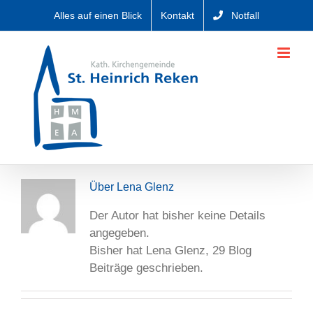
Zum
Alles auf einen Blick
Kontakt
Notfall
Inhalt
springen
Über
Lena Glenz
Der Autor hat bisher keine Details
angegeben.
Bisher hat Lena Glenz, 29 Blog
Beiträge geschrieben.