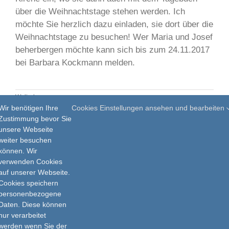
über die Weihnachtstage stehen werden. Ich
möchte Sie herzlich dazu einladen, sie dort über die
Weihnachtstage zu besuchen! Wer Maria und Josef
beherbergen möchte kann sich bis zum 24.11.2017
bei Barbara Kockmann melden.
Weiterlesen
Wir benötigen Ihre
Cookies Einstellungen ansehen und bearbeiten
Zustimmung bevor Sie
unsere Webseite
weiter besuchen
Zurück
1
2
3
Vor
können. Wir
verwenden Cookies
auf unserer Webseite.
Cookies speichern
personenbezogene
Daten. Diese können
nur verarbeitet
Impressum
werden wenn Sie der