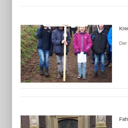
Kre
Der
Fah