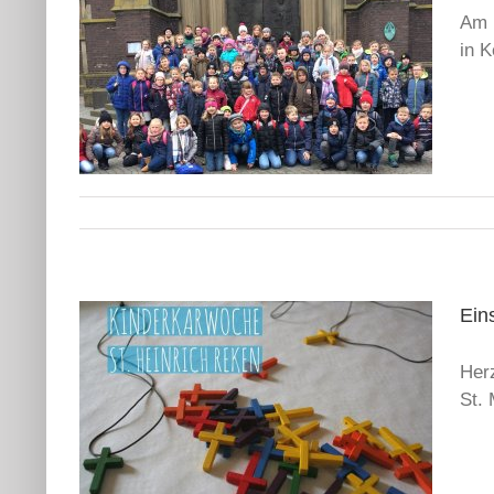
Am 
in K
Ein
Her
St.