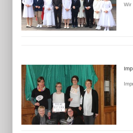
Wir
Imp
Imp