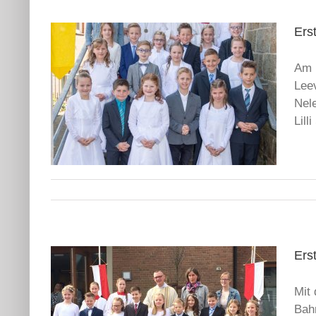
Ers
Am 
Leev
Nel
Lill
Ers
Mit
Bahn