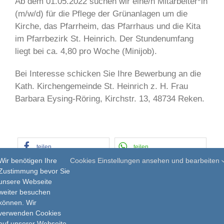
Ab dem 01.05.2022 suchen wir eine/n Mitarbeiter*in
(m/w/d) für die Pflege der Grünanlagen um die
Kirche, das Pfarrheim, das Pfarrhaus und die Kita
im Pfarrbezirk St. Heinrich. Der Stundenumfang
liegt bei ca. 4,80 pro Woche (Minijob).
Bei Interesse schicken Sie Ihre Bewerbung an die
Kath. Kirchengemeinde St. Heinrich z. H. Frau
Barbara Eysing-Röring, Kirchstr. 13, 48734 Reken.
teilen
teilen
Wir benötigen Ihre
Cookies Einstellungen ansehen und bearbeiten
E-Mail
drucken
Zustimmung bevor Sie
unsere Webseite
weiter besuchen
können. Wir
verwenden Cookies
auf unserer Webseite.