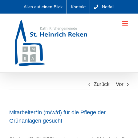
Zum
Alles auf einen Blick
Kontakt
Notfall
Inhalt
springen
Zurück
Vor
Mitarbeiter*in (m/w/d) für die Pflege der
Grünanlagen gesucht