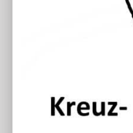
grösseres
Bild