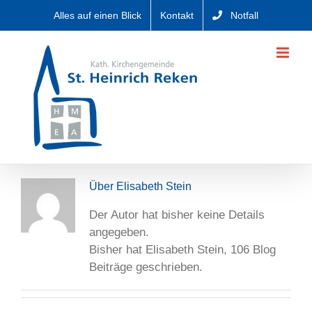
Zum
Alles auf einen Blick
Kontakt
Notfall
Inhalt
springen
Über
Elisabeth Stein
Der Autor hat bisher keine Details
angegeben.
Bisher hat Elisabeth Stein, 106 Blog
Beiträge geschrieben.