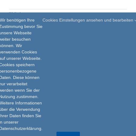
Weiterlesen
Wir benötigen Ihre
Cookies Einstellungen ansehen und bearbeiten
Zustimmung bevor Sie
unsere Webseite
weiter besuchen
1
2
Vor
können. Wir
verwenden Cookies
auf unserer Webseite.
Cookies speichern
personenbezogene
Daten. Diese können
nur verarbeitet
Impressum
werden wenn Sie der
Nutzung zustimmen.
Datenschutz
Weitere Informationen
über die Verwendung
Ihrer Daten finden Sie
in unserer
Datenschutzerklärung.