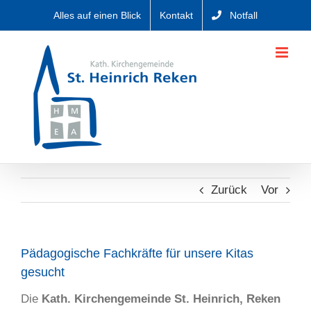
Zum
Alles auf einen Blick
Kontakt
Notfall
Inhalt
springen
Zurück
Vor
Pädagogische Fachkräfte für unsere Kitas
gesucht
Die
Kath. Kirchengemeinde St. Heinrich, Reken