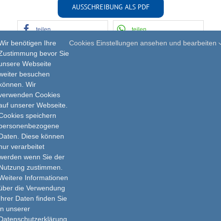
AUSSCHREIBUNG ALS PDF
teilen
teilen
Wir benötigen Ihre
Cookies Einstellungen ansehen und bearbeiten
E-Mail
drucken
Zustimmung bevor Sie
unsere Webseite
weiter besuchen
können. Wir
verwenden Cookies
auf unserer Webseite.
Cookies speichern
personenbezogene
Daten. Diese können
nur verarbeitet
Impressum
werden wenn Sie der
Nutzung zustimmen.
Datenschutz
Weitere Informationen
über die Verwendung
Ihrer Daten finden Sie
in unserer
Datenschutzerklärung.