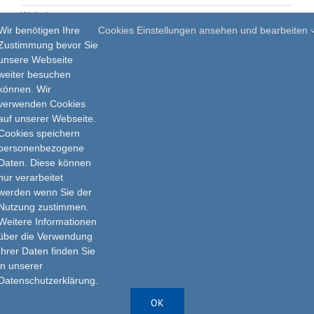
Weiterlesen
Wir benötigen Ihre
Cookies Einstellungen ansehen und bearbeiten
Zustimmung bevor Sie
unsere Webseite
weiter besuchen
Zurück
1
2
3
Vor
können. Wir
verwenden Cookies
auf unserer Webseite.
Cookies speichern
personenbezogene
Daten. Diese können
nur verarbeitet
Impressum
werden wenn Sie der
Nutzung zustimmen.
Datenschutz
Weitere Informationen
über die Verwendung
Ihrer Daten finden Sie
in unserer
Datenschutzerklärung.
OK